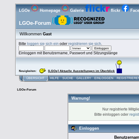
LGOe
Homepage
Galerie
flickr
Fac
LGOe-Forum
Willkommen
Gast
Bitte
loggen sie sich ein
oder
registrieren sie sich
.
Einloggen mit Benutzername, Passwort und Sitzungslänge
[LGOe] Aktuelle Ausstellungen im Überblick
Neuigkeiten:
ÜBERSICHT
HILFE
SUCHE
GALLERY
EINLOGGEN
REGISTRIERE
LGOe-Forum
Warnung!
Nur registrierte Mitgl
Bitte einloggen oder
regis
Einloggen
Benutzernam