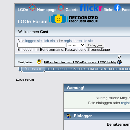
LGOe
Homepage
Galerie
flickr
Fac
LGOe-Forum
Willkommen
Gast
Bitte
loggen sie sich ein
oder
registrieren sie sich
.
Einloggen mit Benutzername, Passwort und Sitzungslänge
Hilfreiche Infos zum LGOe-Forum und LEGO Hobby
Neuigkeiten:
ÜBERSICHT
HILFE
SUCHE
GALLERY
EINLOGGEN
REGISTRIERE
LGOe-Forum
Warnung!
Nur registrierte Mitgl
Bitte einloggen oder
regis
Einloggen
Benutzernam