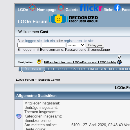
LGOe
Homepage
Galerie
flickr
Fac
LGOe-Forum
Willkommen
Gast
Bitte
loggen sie sich ein
oder
registrieren sie sich
.
Einloggen mit Benutzername, Passwort und Sitzungslänge
Hilfreiche Infos zum LGOe-Forum und LEGO Hobby
Neuigkeiten:
ÜBERSICHT
HILFE
SUCHE
GALLERY
EINLOGGEN
REGISTRIERE
LGOe-Forum
>
Statistik-Center
LGOe-For
Allgemeine Statistiken
Mitglieder insgesamt:
Beiträge insgesamt:
Themen insgesamt:
Kategorien insgesamt:
Benutzer online:
Am meisten online:
5109 - 27. April 2026, 02:43:49 Vor
Heute online: