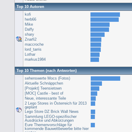
Top 10 Autoren
kofi
herb66
Mike
Daffy
shary
Znarfi2
maccroche
lord_tarris
Lothar
markus1984
Top 10 Themen (nach Antworten)
sehenswerte Mocs (Fotos)
Aktuelle Schnäppchen
[Projekt] Teensietown
[MOC] Castle - best of
Neue, interessante Teile
2 Lego Stores in Österreich für 2013
geplant
Lego Store DZ Brick Wall News
Sammlung LEGO-spezifischer
Ausdrücke und Abkürzungen
Eure Themenvorschläge für
kommende Bauwettbewerbe bitte hier